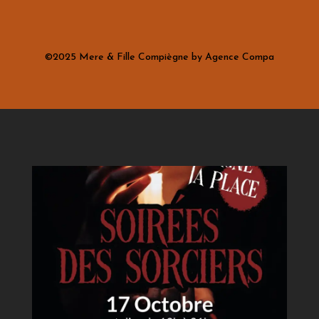
©2025 Mere & Fille Compiègne by Agence Compa