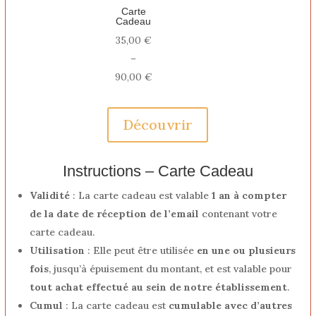
Carte
Cadeau
35,00
€
–
Plage
90,00
€
de
prix :
Découvrir
35,00 €
à
90,00 €
Instructions – Carte Cadeau
Validité
: La carte cadeau est valable
1 an à compter
de la date de réception de l’email
contenant votre
carte cadeau.
Utilisation
: Elle peut être utilisée
en une ou plusieurs
fois
, jusqu’à épuisement du montant, et est valable pour
tout achat effectué au sein de notre établissement
.
Cumul
: La carte cadeau est
cumulable avec d’autres