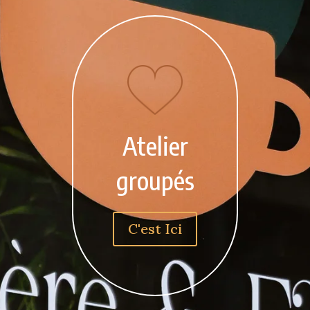
Atelier
groupés
C'est Ici