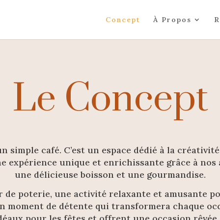
Concept
À Propos
R
Le Concept
’un simple café. C’est un espace dédié à la créativ
e expérience unique et enrichissante grâce à nos 
une délicieuse boisson et une gourmandise.
r de poterie, une activité relaxante et amusante po
un moment de détente qui transformera chaque oc
idéaux pour les fêtes et offrent une occasion rêvée