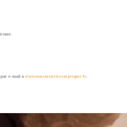
odrome.
u par e-mail à
stationnement
@compiegne.fr
.