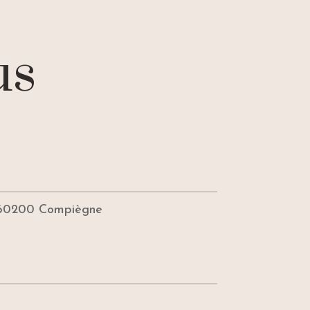
us
60200 Compiègne