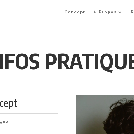
Concept
À Propos
R
NFOS PRATIQU
ncept
gne