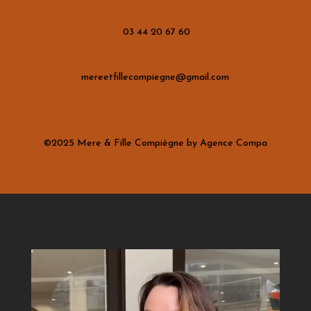
03 44 20 67 60
mereetfillecompiegne@gmail.com
©2025 Mere & Fille Compiègne by Agence Compa