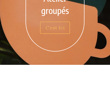
groupés
C'est Ici