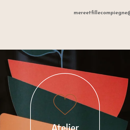
mereetfillecompiegn
Atelier