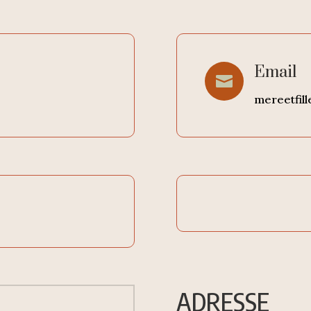
Email

mereetfil
ADRESSE