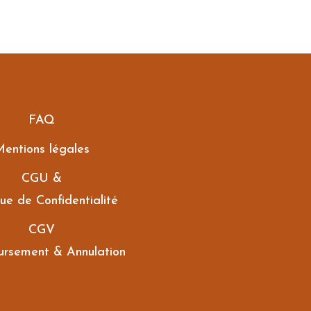
FAQ
entions légales
CGU &
que de Confidentialité
CGV
rsement & Annulation