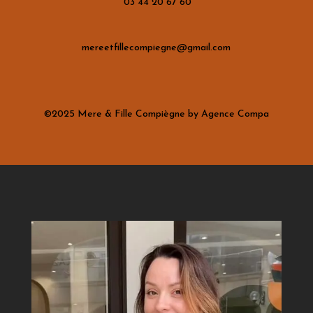
03 44 20 67 60
mereetfillecompiegne@gmail.com
©2025 Mere & Fille Compiègne by Agence Compa